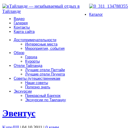
Каталог
Видео
Галерея
Контакты
Карта сайта
Достопримечательности
Интересные места
Мероприятия, события
Обзор
Города
Курорты
Отели Тайланда
Лучшие отели Паттайи
Лучшие отели Пхукета
Советы путешественникам
Наши советы
Полезно знать
Экскурсии
Прекрасный Бангкок
Экскурсии по Таиланду
Эвентус
KupuJIJI
| 04.10.2011
|
0 комм.