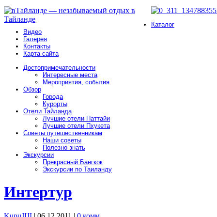
Каталог
Видео
Галерея
Контакты
Карта сайта
Достопримечательности
Интересные места
Мероприятия, события
Обзор
Города
Курорты
Отели Тайланда
Лучшие отели Паттайи
Лучшие отели Пхукета
Советы путешественникам
Наши советы
Полезно знать
Экскурсии
Прекрасный Бангкок
Экскурсии по Таиланду
Интертур
KupuJIJI
| 06.12.2011
|
0 комм.