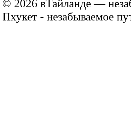
© 2026 вТайланде — неза
Пхукет - незабываемое п