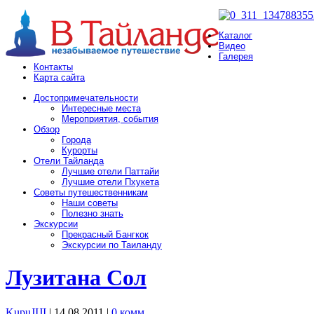
Каталог
Видео
Галерея
Контакты
Карта сайта
Достопримечательности
Интересные места
Мероприятия, события
Обзор
Города
Курорты
Отели Тайланда
Лучшие отели Паттайи
Лучшие отели Пхукета
Советы путешественникам
Наши советы
Полезно знать
Экскурсии
Прекрасный Бангкок
Экскурсии по Таиланду
Лузитана Сол
KupuJIJI
| 14.08.2011
|
0 комм.