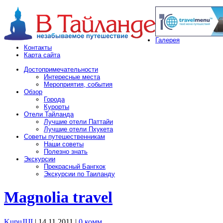
Галерея
Контакты
Карта сайта
Достопримечательности
Интересные места
Мероприятия, события
Обзор
Города
Курорты
Отели Тайланда
Лучшие отели Паттайи
Лучшие отели Пхукета
Советы путешественникам
Наши советы
Полезно знать
Экскурсии
Прекрасный Бангкок
Экскурсии по Таиланду
Magnolia travel
KupuJIJI
| 14.11.2011
|
0 комм.