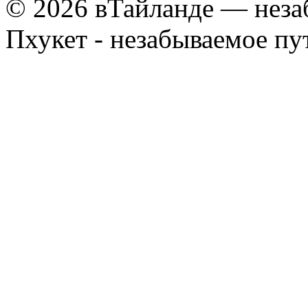
© 2026 вТайланде — неза
Пхукет - незабываемое п