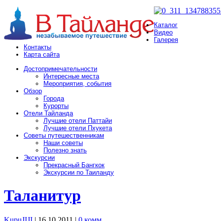
Каталог
Видео
Галерея
Контакты
Карта сайта
Достопримечательности
Интересные места
Мероприятия, события
Обзор
Города
Курорты
Отели Тайланда
Лучшие отели Паттайи
Лучшие отели Пхукета
Советы путешественникам
Наши советы
Полезно знать
Экскурсии
Прекрасный Бангкок
Экскурсии по Таиланду
Таланитур
KupuJIJI
| 16.10.2011
|
0 комм.