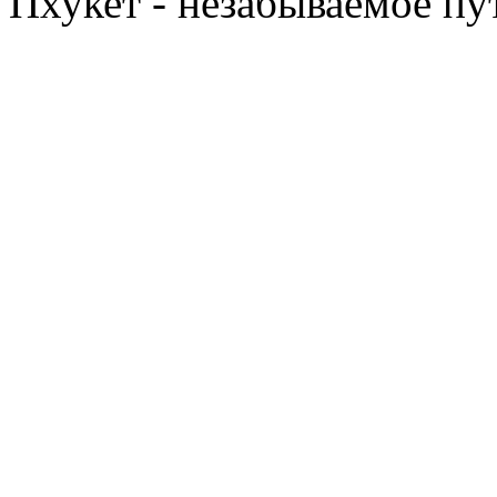
Пхукет - незабываемое п