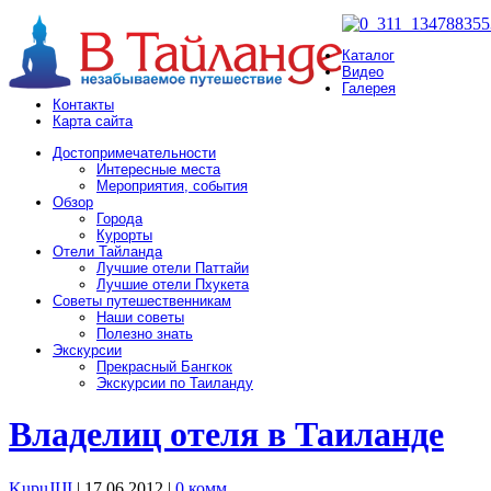
Каталог
Видео
Галерея
Контакты
Карта сайта
Достопримечательности
Интересные места
Мероприятия, события
Обзор
Города
Курорты
Отели Тайланда
Лучшие отели Паттайи
Лучшие отели Пхукета
Советы путешественникам
Наши советы
Полезно знать
Экскурсии
Прекрасный Бангкок
Экскурсии по Таиланду
Владелиц отеля в Таиланде
KupuJIJI
| 17.06.2012
|
0 комм.