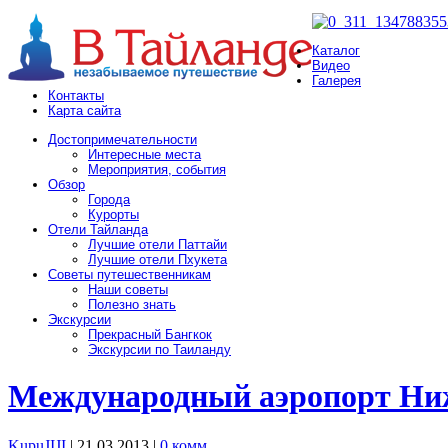
Каталог
Видео
Галерея
Контакты
Карта сайта
Достопримечательности
Интересные места
Мероприятия, события
Обзор
Города
Курорты
Отели Тайланда
Лучшие отели Паттайи
Лучшие отели Пхукета
Советы путешественникам
Наши советы
Полезно знать
Экскурсии
Прекрасный Бангкок
Экскурсии по Таиланду
Международный аэропорт Ни
KupuJIJI
| 21.03.2013
|
0 комм.