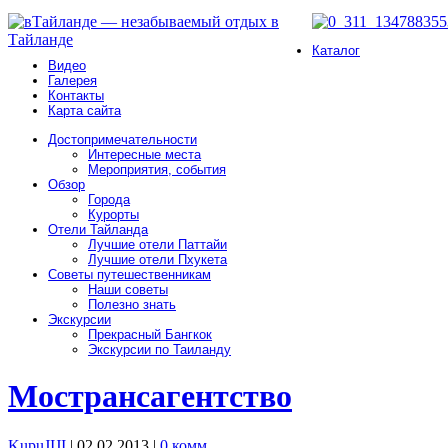
Каталог
Видео
Галерея
Контакты
Карта сайта
Достопримечательности
Интересные места
Мероприятия, события
Обзор
Города
Курорты
Отели Тайланда
Лучшие отели Паттайи
Лучшие отели Пхукета
Советы путешественникам
Наши советы
Полезно знать
Экскурсии
Прекрасный Бангкок
Экскурсии по Таиланду
Мострансагентство
KupuJIJI
| 02.02.2013
|
0 комм.