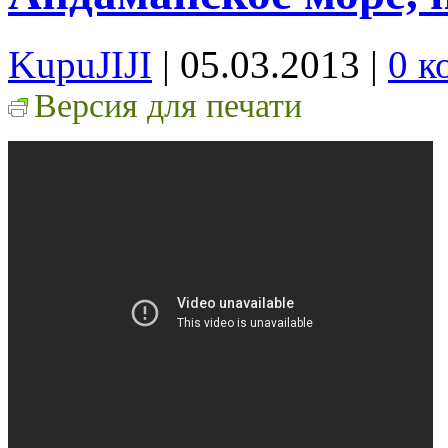
KupuJIJI
| 05.03.2013
|
0 к
Версия для печати